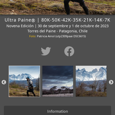
Ultra Paine
| 80K-50K-42K-35K-21K-14K-7K
®
Novena Edición | 30 de septiembre y 1 de octubre de 2023
Torres del Paine - Patagonia, Chile
Foto
: Patricia Ainol (utp2309paai DSC6615)
Information