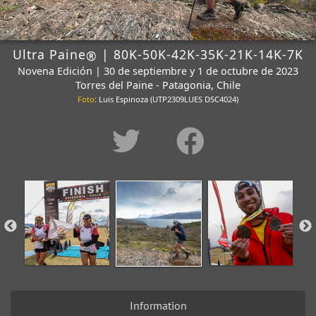
Ultra Paine
| 80K-50K-42K-35K-21K-14K-7K
®
Novena Edición | 30 de septiembre y 1 de octubre de 2023
Torres del Paine - Patagonia, Chile
Foto
: Luis Espinoza (UTP2309LUES DSC4024)
Information