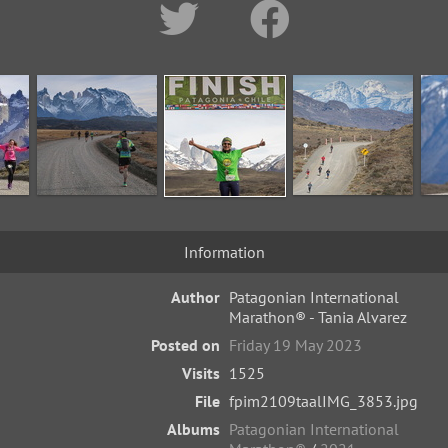
Information
Author
Patagonian International
Marathon® - Tania Alvarez
Posted on
Friday 19 May 2023
Visits
1525
File
fpim2109taalIMG_3853.jpg
Albums
Patagonian International