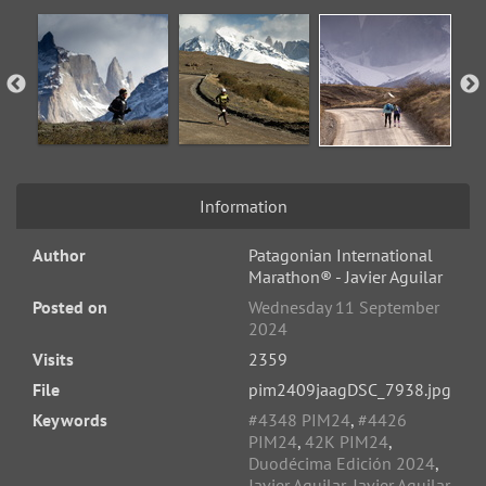
Information
Author
Patagonian International
Marathon® - Javier Aguilar
Posted on
Wednesday 11 September
2024
Visits
2359
File
pim2409jaagDSC_7938.jpg
Keywords
#4348 PIM24
,
#4426
PIM24
,
42K PIM24
,
Duodécima Edición 2024
,
Javier Aguilar
,
Javier Aguilar