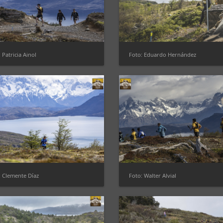
 Patricia Ainol
Foto: Eduardo Hernández
: Clemente Díaz
Foto: Walter Alvial