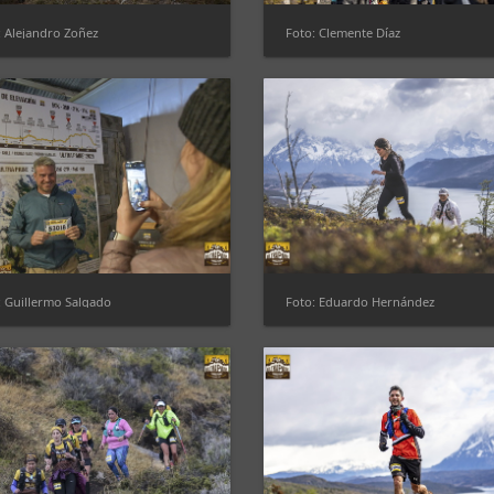
: Alejandro Zoñez
Foto: Clemente Díaz
: Guillermo Salgado
Foto: Eduardo Hernández