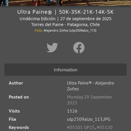
Ultra Paine
| 50K-35K-21K-14K-5K
®
Undécima Edición | 27 de septiembre de 2025
Torres del Paine - Patagonia, Chile
Foto
: Alejandro Zoñez (utp2509alzo_113)
Information
Author
Ultra Paine® - Alejandro
Zoñez
Posted on
Monday 29 September
2025
Visits
1526
File
utp2509alzo_113.JPG
Keywords
#05101 UP25
,
#05120