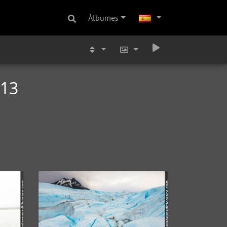
Álbumes
13