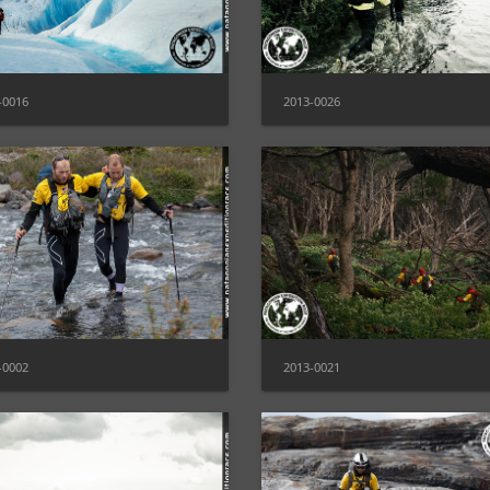
-0016
2013-0026
-0002
2013-0021