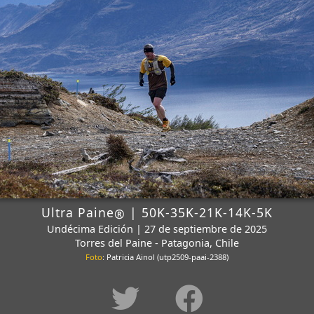
Ultra Paine
| 50K-35K-21K-14K-5K
®
Undécima Edición | 27 de septiembre de 2025
Torres del Paine - Patagonia, Chile
Foto
: Patricia Ainol (utp2509-paai-2388)