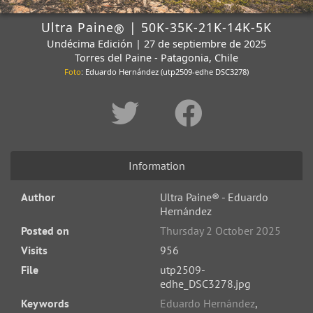
Ultra Paine
| 50K-35K-21K-14K-5K
®
Undécima Edición | 27 de septiembre de 2025
Torres del Paine - Patagonia, Chile
Foto
: Eduardo Hernández (utp2509-edhe DSC3278)
Information
Author
Ultra Paine® - Eduardo
Hernández
Posted on
Thursday 2 October 2025
Visits
956
File
utp2509-
edhe_DSC3278.jpg
Keywords
Eduardo Hernández
,