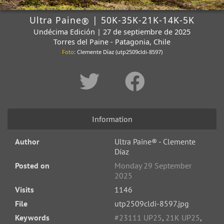
Ultra Paine
| 50K-35K-21K-14K-5K
®
Undécima Edición | 27 de septiembre de 2025
Torres del Paine - Patagonia, Chile
Foto
: Clemente Díaz (utp2509cldi-8597)
Information
Author
Ultra Paine® - Clemente
Díaz
Posted on
Monday 29 September
2025
Visits
1146
File
utp2509cldi-8597.jpg
Keywords
#23111 UP25
,
21K UP25
,