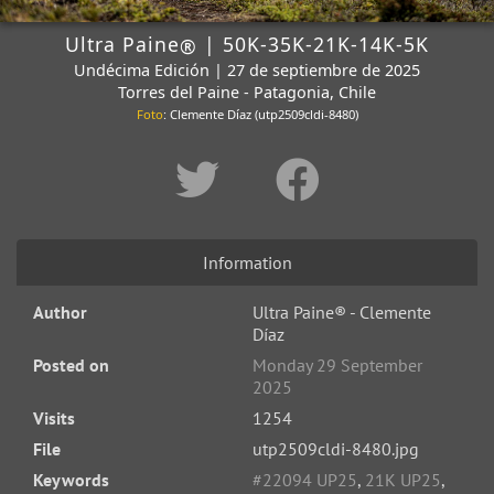
Ultra Paine
| 50K-35K-21K-14K-5K
®
Undécima Edición | 27 de septiembre de 2025
Torres del Paine - Patagonia, Chile
Foto
: Clemente Díaz (utp2509cldi-8480)
Information
Author
Ultra Paine® - Clemente
Díaz
Posted on
Monday 29 September
2025
Visits
1254
File
utp2509cldi-8480.jpg
Keywords
#22094 UP25
,
21K UP25
,